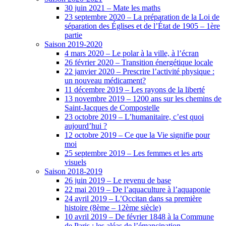
30 juin 2021 – Mate les maths
23 septembre 2020 – La préparation de la Loi de
séparation des Églises et de l’État de 1905 – 1ère
partie
Saison 2019-2020
4 mars 2020 – Le polar à la ville, à l’écran
26 février 2020 – Transition énergétique locale
22 janvier 2020 – Prescrire l’activité physique :
un nouveau médicament?
11 décembre 2019 – Les rayons de la liberté
13 novembre 2019 – 1200 ans sur les chemins de
Saint-Jacques de Compostelle
23 octobre 2019 – L’humanitaire, c’est quoi
aujourd’hui ?
12 octobre 2019 – Ce que la Vie signifie pour
moi
25 septembre 2019 – Les femmes et les arts
visuels
Saison 2018-2019
26 juin 2019 – Le revenu de base
22 mai 2019 – De l’aquaculture à l’aquaponie
24 avril 2019 – L’Occitan dans sa première
histoire (8ème – 12ème siècle)
10 avril 2019 – De février 1848 à la Commune
de Paris : les aléas de l’émancipation