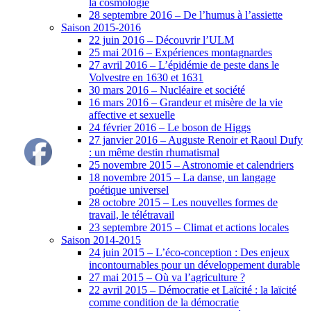
la cosmologie
28 septembre 2016 – De l’humus à l’assiette
Saison 2015-2016
22 juin 2016 – Découvrir l’ULM
25 mai 2016 – Expériences montagnardes
27 avril 2016 – L’épidémie de peste dans le
Volvestre en 1630 et 1631
30 mars 2016 – Nucléaire et société
16 mars 2016 – Grandeur et misère de la vie
affective et sexuelle
24 février 2016 – Le boson de Higgs
27 janvier 2016 – Auguste Renoir et Raoul Dufy
: un même destin rhumatismal
25 novembre 2015 – Astronomie et calendriers
18 novembre 2015 – La danse, un langage
poétique universel
28 octobre 2015 – Les nouvelles formes de
travail, le télétravail
23 septembre 2015 – Climat et actions locales
Saison 2014-2015
24 juin 2015 – L’éco-conception : Des enjeux
incontournables pour un développement durable
27 mai 2015 – Où va l’agriculture ?
22 avril 2015 – Démocratie et Laïcité : la laïcité
comme condition de la démocratie