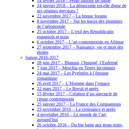
14 février 2018 – Petite histoire de mime
24 janvier 2018 – La démocratie est-elle digne de
ses origines grecques ?
22 novembre 2017 – La brique foraine
8 novembre 2017 – Sur les traces des pionniers
de l’aéropostale
25 octobre 2017 – L’exil des Républicains
espagnols et nous
6 octobre 2017 – L’art contemporain en Afrique
27 septembre 2017 – Naissance, vie et mort des
étoiles
Saison 2016-2017
28 juin 2017 – Blanqui, l’Insurgé, l’Enfermé
7 juin 2017 – Meschia en Terres Inconnues
24 mai 2017 – Les Pyrénées à l’époque
romantique
26 avril 2017 – L’Homme dans l’espace
22 mars 2017 – Le Brexit et après
15 février 2017 – Création d’un spectacle de
cirque contemporain
25 janvier 2017 – La France des Compagnons
23 novembre 2016 – La croissance et après
4 novembre 2016 – Le monde de l’art,
aujourd’hui
26 octobre 2016 – Du big bang aux trous noirs,