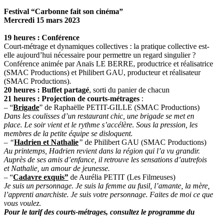
Festival “Carbonne fait son cinéma”
Mercredi 15 mars 2023
19 heures :
Conférence
Court-métrage et dynamiques collectives : la pratique collective est-
elle aujourd’hui nécessaire pour permettre un regard singulier ?
Conférence animée par Anaïs LE BERRE, productrice et réalisatrice
(SMAC Productions) et Philibert GAU, producteur et réalisateur
(SMAC Productions).
20 heures : Buffet partagé
, sorti du panier de chacun
21 heures : Projection de courts-métrages
:
– “
Brigade
” de Raphaëlle PETIT-GILLE (SMAC Productions)
Dans les coulisses d’un restaurant chic, une brigade se met en
place. Le soir vient et le rythme s’accélère. Sous la pression, les
membres de la petite équipe se disloquent.
– “
Hadrien et Nathalie
”
de Philibert GAU (SMAC Productions)
Au printemps, Hadrien revient dans la région qui l’a vu grandir.
Auprès de ses amis d’enfance, il retrouve les sensations d’autrefois
et Nathalie, un amour de jeunesse.
– “
Cadavre exquis”
de Aurélia PETIT (Les Filmeuses)
Je suis un personnage. Je suis la femme au fusil, l’amante, la mère,
l’apprenti anarchiste. Je suis votre personnage. Faites de moi ce que
vous voulez.
Pour le tarif des courts-métrages, consultez le programme du