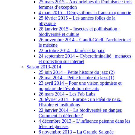
25 mars 2015 – Aux origines du féminisme : trois
femmes d’exception
4 mars 2015 – Démystifions la franc-maçonnerie
25 février 2015 – Les années folles de la
physique
28 janvier 2015 – Insectes et pollinisation :
biodiversité et culture
26 novembre 2014 – Gaudi-Güell, l’architecte et
le mécène
22 octobre 2014 – Jaurès et la paix
24 septembre 2014 – Cybercriminalité : menaces
et protection sur internet
Saison 2013-2014
25 juin 2014 – Petite histoire du jazz (2)
28 mai 2014 – Petite histoire du jazz (1)
23 avril 2014 – Pour une vision optimiste et
populaire de l’évolution des arts
26 mars 2014 – Les Fab Labs
26 février 2014 – Europe : un idéal de paix.
Histoire et institutions
22 janvier 2014 – La biodiversité en danger.
Comment la défendre ?
4 décembre 2013 – L’influence païenne dans les
fêtes religieuses
6 novembre 2013 – La Grande Saignée