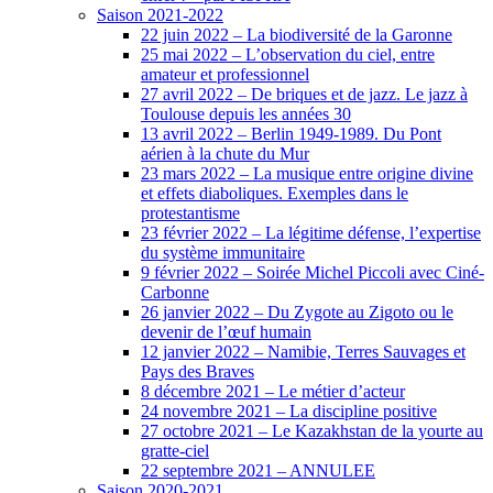
Saison 2021-2022
22 juin 2022 – La biodiversité de la Garonne
25 mai 2022 – L’observation du ciel, entre
amateur et professionnel
27 avril 2022 – De briques et de jazz. Le jazz à
Toulouse depuis les années 30
13 avril 2022 – Berlin 1949-1989. Du Pont
aérien à la chute du Mur
23 mars 2022 – La musique entre origine divine
et effets diaboliques. Exemples dans le
protestantisme
23 février 2022 – La légitime défense, l’expertise
du système immunitaire
9 février 2022 – Soirée Michel Piccoli avec Ciné-
Carbonne
26 janvier 2022 – Du Zygote au Zigoto ou le
devenir de l’œuf humain
12 janvier 2022 – Namibie, Terres Sauvages et
Pays des Braves
8 décembre 2021 – Le métier d’acteur
24 novembre 2021 – La discipline positive
27 octobre 2021 – Le Kazakhstan de la yourte au
gratte-ciel
22 septembre 2021 – ANNULEE
Saison 2020-2021