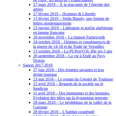
27 mars 2019 – À la rencontre de l’énergie des
arbres
27 février 2019 – Hommes & Libertés
13 février 2019 – Stella Blandy, une femme de
lettres montesquivienne
23 janvier 2019 – Littérature et poésie algérienne
en langue française
28 novembre 2018 – La maison Farnsworth
24 octobre 2018 – Origines et conséquences de
la guerre de 14-18 et du Traité de Versailles
13 octobre 2018 – La PUPenVOL fête ses 5 ans
26 septembre 2018 – La vie à Endé au Pays
Dogon
Saison 2017-2018
27 juin 2018 – Des femmes savantes et leur
destin tragique
23 mai 2018 – Le roman du Grenier de Toulouse
25 avril 2018 – Regards de la société sur le
handicap
11 avril 2018 – Des montagnes et des hommes.
Evolution des idées sur la dynamique terrestre
28 mars 2018 – Le néolithique de la vallée de la
Garonne
28 février 2018 – L’habitat coopératif