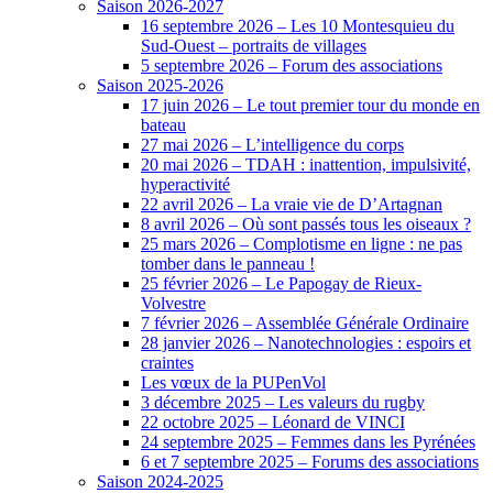
Saison 2026-2027
16 septembre 2026 – Les 10 Montesquieu du
Sud-Ouest – portraits de villages
5 septembre 2026 – Forum des associations
Saison 2025-2026
17 juin 2026 – Le tout premier tour du monde en
bateau
27 mai 2026 – L’intelligence du corps
20 mai 2026 – TDAH : inattention, impulsivité,
hyperactivité
22 avril 2026 – La vraie vie de D’Artagnan
8 avril 2026 – Où sont passés tous les oiseaux ?
25 mars 2026 – Complotisme en ligne : ne pas
tomber dans le panneau !
25 février 2026 – Le Papogay de Rieux-
Volvestre
7 février 2026 – Assemblée Générale Ordinaire
28 janvier 2026 – Nanotechnologies : espoirs et
craintes
Les vœux de la PUPenVol
3 décembre 2025 – Les valeurs du rugby
22 octobre 2025 – Léonard de VINCI
24 septembre 2025 – Femmes dans les Pyrénées
6 et 7 septembre 2025 – Forums des associations
Saison 2024-2025