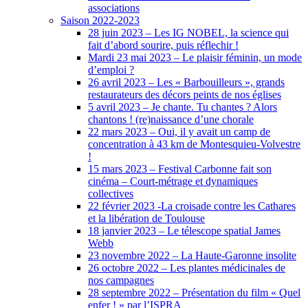
associations
Saison 2022-2023
28 juin 2023 – Les IG NOBEL, la science qui
fait d’abord sourire, puis réflechir !
Mardi 23 mai 2023 – Le plaisir féminin, un mode
d’emploi ?
26 avril 2023 – Les « Barbouilleurs », grands
restaurateurs des décors peints de nos églises
5 avril 2023 – Je chante. Tu chantes ? Alors
chantons ! (re)naissance d’une chorale
22 mars 2023 – Oui, il y avait un camp de
concentration à 43 km de Montesquieu-Volvestre
!
15 mars 2023 – Festival Carbonne fait son
cinéma – Court-métrage et dynamiques
collectives
22 février 2023 -La croisade contre les Cathares
et la libération de Toulouse
18 janvier 2023 – Le télescope spatial James
Webb
23 novembre 2022 – La Haute-Garonne insolite
26 octobre 2022 – Les plantes médicinales de
nos campagnes
28 septembre 2022 – Présentation du film « Quel
enfer ! » par l’ISPRA