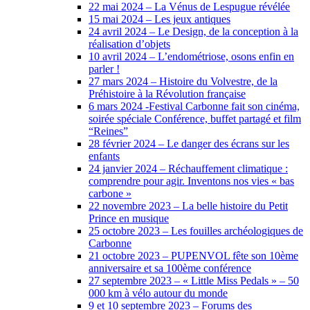
22 mai 2024 – La Vénus de Lespugue révélée
15 mai 2024 – Les jeux antiques
24 avril 2024 – Le Design, de la conception à la
réalisation d’objets
10 avril 2024 – L’endométriose, osons enfin en
parler !
27 mars 2024 – Histoire du Volvestre, de la
Préhistoire à la Révolution française
6 mars 2024 -Festival Carbonne fait son cinéma,
soirée spéciale Conférence, buffet partagé et film
“Reines”
28 février 2024 – Le danger des écrans sur les
enfants
24 janvier 2024 – Réchauffement climatique :
comprendre pour agir. Inventons nos vies « bas
carbone »
22 novembre 2023 – La belle histoire du Petit
Prince en musique
25 octobre 2023 – Les fouilles archéologiques de
Carbonne
21 octobre 2023 – PUPENVOL fête son 10ème
anniversaire et sa 100ème conférence
27 septembre 2023 – « Little Miss Pedals » – 50
000 km à vélo autour du monde
9 et 10 septembre 2023 – Forums des